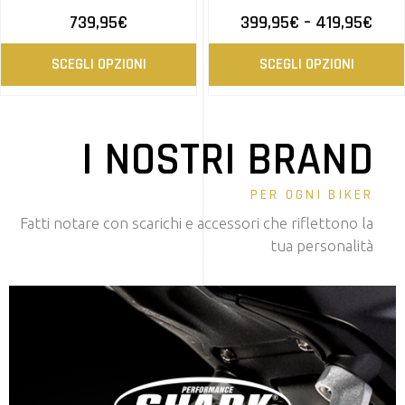
739,95
€
399,95
€
–
419,95
€
SCEGLI OPZIONI
SCEGLI OPZIONI
I NOSTRI BRAND
PER OGNI BIKER
Fatti notare con scarichi e accessori che riflettono la
tua personalità