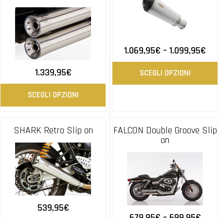
1.069,95
€
–
1.099,95
€
1.339,95
€
SCEGLI OPZIONI
SCEGLI OPZIONI
SHARK Retro Slip on
FALCON Double Groove Slip
on
539,95
€
679,95
€
–
699,95
€