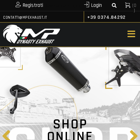
Registrati
Login
(
0
or
Have an account?
)
+39 0374.84292
CONTATTI@MPEXHAUST.IT
SHOP
ONLINE