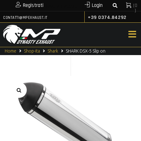
Registrati
Login
(
0
or
Have an account?
)
+39 0374.84292
CONTATTI@MPEXHAUST.IT
Home
Shop-ita
Shark
SHARK DSX-5 Slip on