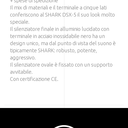
+ spese di spedizione
Il mix di materiali e il terminale a cinque lati
conferiscono al SHARK DSX-5 il suo look molto
speciale.
Il silenziatore finale in alluminio lucidato con
terminale in acciaio inossidabile nero ha un
design unico, ma dal punto di vista del suono è
tipicamente SHARK: robusto, potente,
aggressivo.
Il silenziatore ovale è fissato con un supporto
avvitabile.
Con certificazione CE.