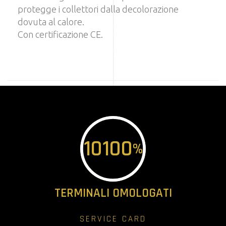
protegge i collettori dalla decolorazione
dovuta al calore.
Con certificazione CE.
10
100
%
TERMINALI OMOLOGATI
SERVICE CARD