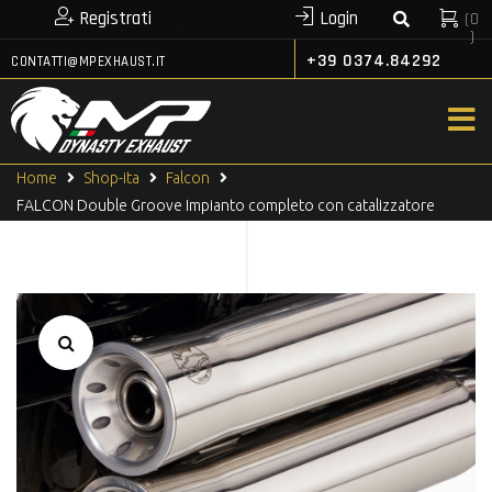
Registrati
Login
(
0
or
Have an account?
)
+39 0374.84292
CONTATTI@MPEXHAUST.IT
Home
Shop-ita
Falcon
FALCON Double Groove Impianto completo con catalizzatore