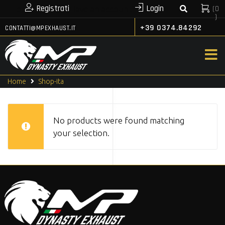
Registrati
Login
(
0
or
Have an account?
)
+39 0374.84292
CONTATTI@MPEXHAUST.IT
Home
Shop-ita
No products were found matching
your selection.